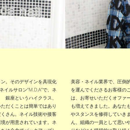
イン。そのデザインを具現化
美容・ネイル業界で、圧倒的
ルサロン“M.D.A”で、ネ
を運んでくださるお客様の
？ 銀座というハイクラス、
は、お寄せいただくオファ
いただくことは簡単ではあり
も増えてきました。あなた
だくさん。ネイル技術や接客
やスタンスを修得していき
環境が用意されています。ネ
ん、組織の一員として思い